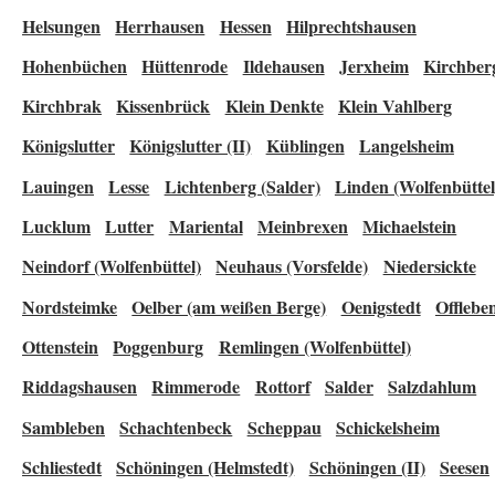
Helsungen
Herrhausen
Hessen
Hilprechtshausen
Hohenbüchen
Hüttenrode
Ildehausen
Jerxheim
Kirchber
Kirchbrak
Kissenbrück
Klein Denkte
Klein Vahlberg
Königslutter
Königslutter (II)
Küblingen
Langelsheim
Lauingen
Lesse
Lichtenberg (Salder)
Linden (Wolfenbüttel
Lucklum
Lutter
Mariental
Meinbrexen
Michaelstein
Neindorf (Wolfenbüttel)
Neuhaus (Vorsfelde)
Niedersickte
Nordsteimke
Oelber (am weißen Berge)
Oenigstedt
Offlebe
Ottenstein
Poggenburg
Remlingen (Wolfenbüttel)
Riddagshausen
Rimmerode
Rottorf
Salder
Salzdahlum
Sambleben
Schachtenbeck
Scheppau
Schickelsheim
Schliestedt
Schöningen (Helmstedt)
Schöningen (II)
Seesen