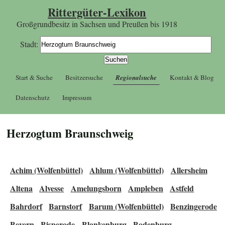
Rittergüter-Lexikon
Großgrundbesitz in Sachsen und Preußen bis 1918
Stadt:
Start & Suche
Besitzersuche
Regionalsuche
Kontakt & Blog
Datenschutz
Impressum
Herzogtum Braunschweig
Achim (Wolfenbüttel)
Ahlum (Wolfenbüttel)
Allersheim
Altena
Alvesse
Amelungsborn
Ampleben
Astfeld
Bahrdorf
Barnstorf
Barum (Wolfenbüttel)
Benzingerode
Bevern
Bisperode
Blankenburg
Bodenburg