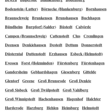
Bodenstein (Lutter)
Börnecke (Blankenburg)
Bornhausen
Braunschweig
Brunkensen
Brunshausen
Buchhagen
Bündheim
Burgdorf (Salder)
Büstedt
Calvörde
Campen (Braunschweig)
Cattenstedt
Clus
Cremlingen
Deensen
Denkiehausen
Destedt
Dettum
Donnerstedt
Düsterntal
Duttenstedt
Erzhausen
Esbeck (Helmstedt)
Evessen
Forst (Holzminden)
Fürstenberg
Fürstenhagen
Gandersheim
Gebhardshagen
Giesenberg
Gittelde
Glentorf
Greene
Groß Brunsrode
Groß Denkte
Groß Sisbeck
Groß Twülpstedt
Groß Vahlberg
Groß Winnigstedt
Hachenhausen
Hagenhof
Halchter
Harderode
Harzburg
Hehlen
Heimburg
Helmstedt