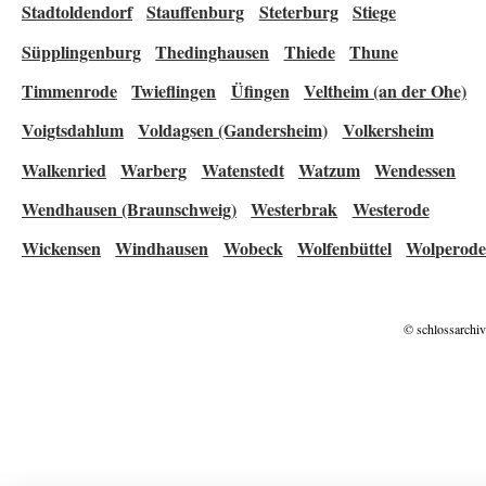
Stadtoldendorf
Stauffenburg
Steterburg
Stiege
Süpplingenburg
Thedinghausen
Thiede
Thune
Timmenrode
Twieflingen
Üfingen
Veltheim (an der Ohe)
Voigtsdahlum
Voldagsen (Gandersheim)
Volkersheim
Walkenried
Warberg
Watenstedt
Watzum
Wendessen
Wendhausen (Braunschweig)
Westerbrak
Westerode
Wickensen
Windhausen
Wobeck
Wolfenbüttel
Wolperod
© schlossarchiv