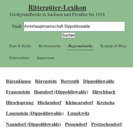
Rittergüter-Lexikon
Großgrundbesitz in Sachsen und Preußen bis 1918
Stadt:
Start & Suche
Besitzersuche
Regionalsuche
Kontakt & Blog
Datenschutz
Impressum
Bärenklause
Bärenstein
Berreuth
Dippoldiswalde
Frauenstein
Hausdorf (Dippoldiswalde)
Hirschbach
Hirschsprung
Höckendorf
Kleincarsdorf
Kreischa
Lauenstein (Dippoldiswalde)
Lungkwitz
Naundorf (Dippoldiswalde)
Possendorf
Pretzschendorf