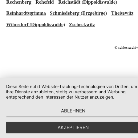
Rechenberg
Rehefeld
Reichstädt (Dippoldiswalde)
Reinhardtsgrimma
Schmiedeberg (Erzgebirge)
Theisewitz
Wilmsdorf (Dippoldiswalde)
Zscheckwitz
© schlossarchiv
Diese Seite nutzt Website-Tracking-Technologien von Dritten, um
ihre Dienste anzubieten, stetig zu verbessern und Werbung
entsprechend den Interessen der Nutzer anzuzeigen.
ABLEHNEN
AKZEPTIEREN