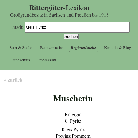
Rittergüter-Lexikon
Großgrundbesitz in Sachsen und Preußen bis 1918
Stadt:
Start & Suche
Besitzersuche
Regionalsuche
Kontakt & Blog
Datenschutz
Impressum
« zurück
Muscherin
Rittergut
ö. Pyritz
Kreis Pyritz
Provinz Pommern