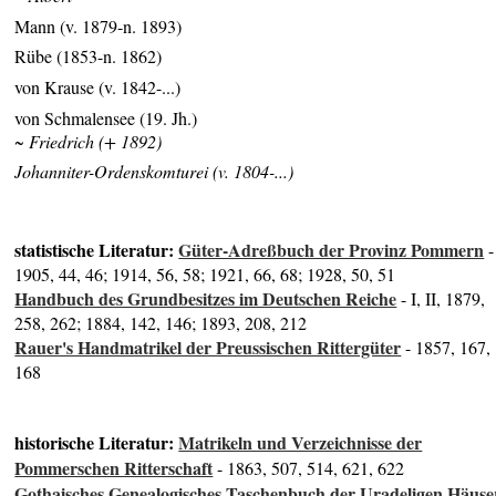
Mann (v. 1879-n. 1893)
Rübe (1853-n. 1862)
von Krause (v. 1842-...)
von Schmalensee (19. Jh.)
~ Friedrich (+ 1892)
Johanniter-Ordenskomturei (v. 1804-...)
statistische Literatur:
Güter-Adreßbuch der Provinz Pommern
-
1905, 44, 46; 1914, 56, 58; 1921, 66, 68; 1928, 50, 51
Handbuch des Grundbesitzes im Deutschen Reiche
- I, II, 1879,
258, 262; 1884, 142, 146; 1893, 208, 212
Rauer's Handmatrikel der Preussischen Rittergüter
- 1857, 167,
168
historische Literatur:
Matrikeln und Verzeichnisse der
Pommerschen Ritterschaft
- 1863, 507, 514, 621, 622
Gothaisches Genealogisches Taschenbuch der Uradeligen Häuse