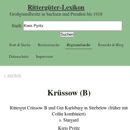
Rittergüter-Lexikon
Großgrundbesitz in Sachsen und Preußen bis 1918
Stadt:
Start & Suche
Besitzersuche
Regionalsuche
Kontakt & Blog
Datenschutz
Impressum
« zurück
Krüssow (B)
Rittergut Crüssow B und Gut Karlsburg in Strebelow (früher mit
Collin kombiniert)
s. Stargard
Kreis Pyritz