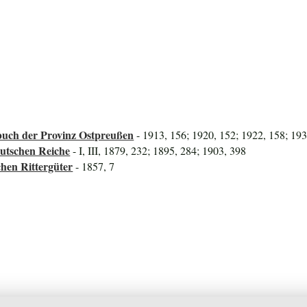
uch der Provinz Ostpreußen
- 1913, 156; 1920, 152; 1922, 158; 19
utschen Reiche
- I, III, 1879, 232; 1895, 284; 1903, 398
hen Rittergüter
- 1857, 7