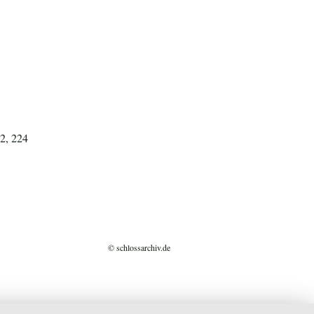
32, 224
© schlossarchiv.de