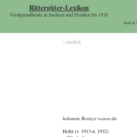
Rittergüter-Lexikon
Großgrundbesitz in Sachsen und Preußen bis 1918
Start &
« zurück
bekannte Besitzer waren die
Hofer (v. 1913-n. 1932)