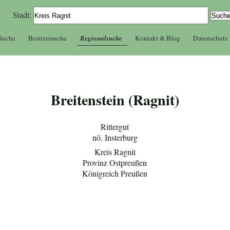
Stadt:
 Suche
Besitzersuche
Regionalsuche
Kontakt & Blog
Datenschutz
Breitenstein (Ragnit)
Rittergut
nö. Insterburg
Kreis Ragnit
Provinz Ostpreußen
Königreich Preußen