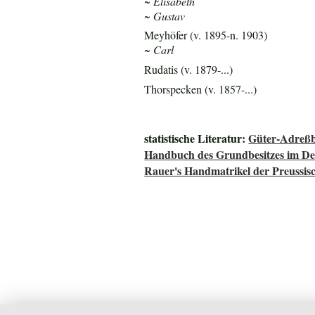
~ Elisabeth
~ Gustav
Meyhöfer (v. 1895-n. 1903)
~ Carl
Rudatis (v. 1879-...)
Thorspecken (v. 1857-...)
statistische Literatur:
Güter-Adreßb
Handbuch des Grundbesitzes im De
Rauer's Handmatrikel der Preussisc