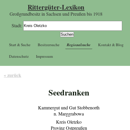
Rittergüter-Lexikon
Großgrundbesitz in Sachsen und Preußen bis 1918
Stadt:
Start & Suche
Besitzersuche
Regionalsuche
Kontakt & Blog
Datenschutz
Impressum
« zurück
Seedranken
Kammergut und Gut Stobbenorth
n. Marggrabowa
Kreis Oletzko
Provinz Ostpreußen