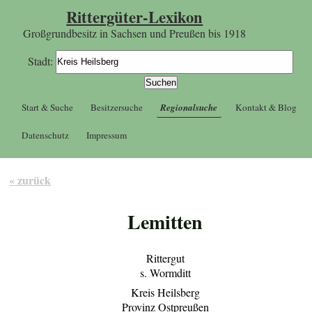
Rittergüter-Lexikon
Großgrundbesitz in Sachsen und Preußen bis 1918
Stadt:
Start & Suche
Besitzersuche
Regionalsuche
Kontakt & Blog
Datenschutz
Impressum
« zurück
Lemitten
Rittergut
s. Wormditt
Kreis Heilsberg
Provinz Ostpreußen