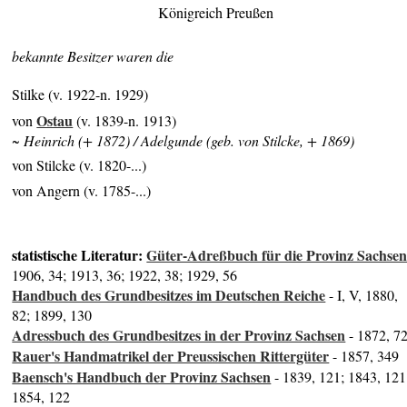
Königreich Preußen
bekannte Besitzer waren die
Stilke (v. 1922-n. 1929)
Ostau
von
(v. 1839-n. 1913)
~ Heinrich (+ 1872) / Adelgunde (geb. von Stilcke, + 1869)
von Stilcke (v. 1820-...)
von Angern (v. 1785-...)
statistische Literatur:
Güter-Adreßbuch für die Provinz Sachse
1906, 34; 1913, 36; 1922, 38; 1929, 56
Handbuch des Grundbesitzes im Deutschen Reiche
- I, V, 1880,
82; 1899, 130
Adressbuch des Grundbesitzes in der Provinz Sachsen
- 1872, 7
Rauer's Handmatrikel der Preussischen Rittergüter
- 1857, 349
Baensch's Handbuch der Provinz Sachsen
- 1839, 121; 1843, 121
1854, 122