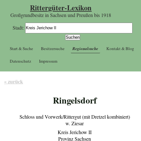
Rittergüter-Lexikon
Großgrundbesitz in Sachsen und Preußen bis 1918
Stadt:
Start & Suche
Besitzersuche
Regionalsuche
Kontakt & Blog
Datenschutz
Impressum
« zurück
Ringelsdorf
Schloss und Vorwerk/Rittergut (mit Dretzel kombiniert)
w. Ziesar
Kreis Jerichow II
Provinz Sachsen