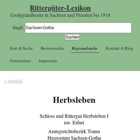
Rittergüter-Lexikon
Großgrundbesitz in Sachsen und Preußen bis 1918
Stadt:
Start & Suche
Besitzersuche
Regionalsuche
Kontakt & Blog
Datenschutz
Impressum
« zurück
Herbsleben
Schloss und Rittergut Herbsleben I
nw. Erfurt
Amtsgerichtsbezirk Tonna
Herzogtum Sachsen-Gotha