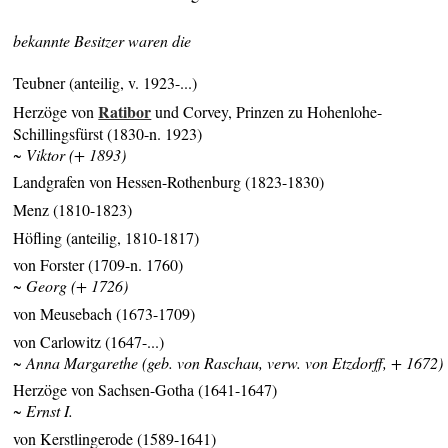
bekannte Besitzer waren die
Teubner (anteilig, v. 1923-...)
Ratibor
Herzöge von
und Corvey, Prinzen zu Hohenlohe-
Schillingsfürst (1830-n. 1923)
~ Viktor (+ 1893)
Landgrafen von Hessen-Rothenburg (1823-1830)
Menz (1810-1823)
Höfling (anteilig, 1810-1817)
von Forster (1709-n. 1760)
~ Georg (+ 1726)
von Meusebach (1673-1709)
von Carlowitz (1647-...)
~ Anna Margarethe (geb. von Raschau, verw. von Etzdorff, + 1672)
Herzöge von Sachsen-Gotha (1641-1647)
~ Ernst I.
von Kerstlingerode (1589-1641)