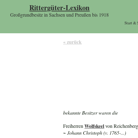
Rittergüter-Lexikon
Großgrundbesitz in Sachsen und Preußen bis 1918
Start &
« zurück
bekannte Besitzer waren die
Wolfskeel
Freiherren
von Reichenberg 
~ Johann Christoph (v. 1765-...)