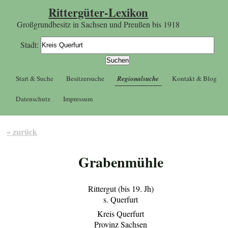
Rittergüter-Lexikon
Großgrundbesitz in Sachsen und Preußen bis 1918
Stadt:
Start & Suche
Besitzersuche
Regionalsuche
Kontakt & Blog
Datenschutz
Impressum
« zurück
Grabenmühle
Rittergut (bis 19. Jh)
s. Querfurt
Kreis Querfurt
Provinz Sachsen