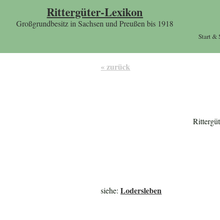
Rittergüter-Lexikon
Großgrundbesitz in Sachsen und Preußen bis 1918
Start &
« zurück
Rittergü
Lodersleben
siehe: