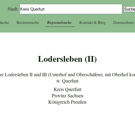
Stadt:
 Suche
Besitzersuche
Regionalsuche
Kontakt & Blog
Datenschutz
Lodersleben (II)
ter Lodersleben II und III (Unterhof und Oberschäferei, mit Oberhof ko
w. Querfurt
Kreis Querfurt
Provinz Sachsen
Königreich Preußen