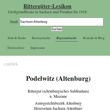
Rittergüter-Lexikon
Großgrundbesitz in Sachsen und Preußen bis 1918
Stadt:
Start & Suche
Besitzersuche
Regionalsuche
Kontakt & Blog
Datenschutz
Impressum
« zurück
Podelwitz (Altenburg)
Rittergut (schönburgisches Subfeudum)
n. Meerane
Amtsgerichtsbezirk Altenburg
Herzogtum Sachsen-Altenburg