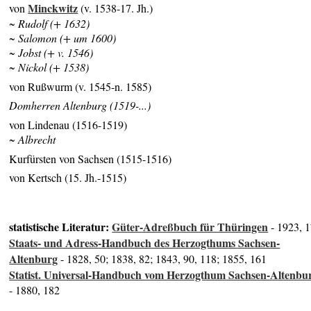
Minckwitz
von
(v. 1538-17. Jh.)
~ Rudolf (+ 1632)
~ Salomon (+ um 1600)
~ Jobst (+ v. 1546)
~ Nickol (+ 1538)
von Rußwurm (v. 1545-n. 1585)
Domherren Altenburg (1519-...)
von Lindenau (1516-1519)
~ Albrecht
Kurfürsten von Sachsen (1515-1516)
von Kertsch (15. Jh.-1515)
statistische Literatur:
Güter-Adreßbuch für Thüringen
- 1923, 
Staats- und Adress-Handbuch des Herzogthums Sachsen-
Altenburg
- 1828, 50; 1838, 82; 1843, 90, 118; 1855, 161
Statist. Universal-Handbuch vom Herzogthum Sachsen-Altenbu
- 1880, 182