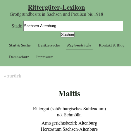
Rittergüter-Lexikon
Großgrundbesitz in Sachsen und Preußen bis 1918
Stadt:
Start & Suche
Besitzersuche
Regionalsuche
Kontakt & Blog
Datenschutz
Impressum
« zurück
Maltis
Rittergut (schönburgisches Subfeudum)
nö. Schmölln
Amtsgerichtsbezirk Altenburg
Herzogtum Sachsen-Altenburg