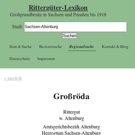
Rittergüter-Lexikon
Großgrundbesitz in Sachsen und Preußen bis 1918
Stadt:
Start & Suche
Besitzersuche
Regionalsuche
Kontakt & Blog
Datenschutz
Impressum
« zurück
Großröda
Rittergut
w. Altenburg
Amtsgerichtsbezirk Altenburg
Herzogtum Sachsen-Altenburg