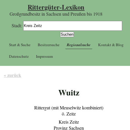
Rittergüter-Lexikon
Großgrundbesitz in Sachsen und Preußen bis 1918
Stadt:
Start & Suche
Besitzersuche
Regionalsuche
Kontakt & Blog
Datenschutz
Impressum
« zurück
Wuitz
Rittergut (mit Meuselwitz kombiniert)
ö. Zeitz
Kreis Zeitz
Provinz Sachsen