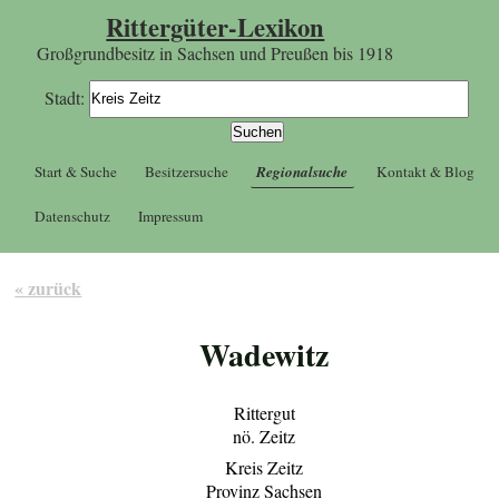
Rittergüter-Lexikon
Großgrundbesitz in Sachsen und Preußen bis 1918
Stadt:
Start & Suche
Besitzersuche
Regionalsuche
Kontakt & Blog
Datenschutz
Impressum
« zurück
Wadewitz
Rittergut
nö. Zeitz
Kreis Zeitz
Provinz Sachsen