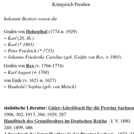
Königreich Preußen
bekannte Besitzer waren die
Hohenthal
Grafen von
(1774-n. 1929)
~ Karl (20. Jh.)
~ Karl (* 1803)
~ Peter Friedrich (* 1735)
~ Johanne Friederike Caroline (geb. Gräfin von Rex, + 1803)
Rex
Grafen von
(v. 1766-1774)
~ Karl August (+ 1768)
von Ende (v. 1621-n. 1627)
~ Haubold / Sophia (geb. von Metsch)
statistische Literatur:
Güter-Adreßbuch für die Provinz Sachse
1906, 302; 1913, 266; 1929, 287
Handbuch des Grundbesitzes im Deutschen Reiche
- I, V, 1880,
240; 1899, 486
Adressbuch des Grundbesitzes in der Provinz Sachsen
- 1872, 2