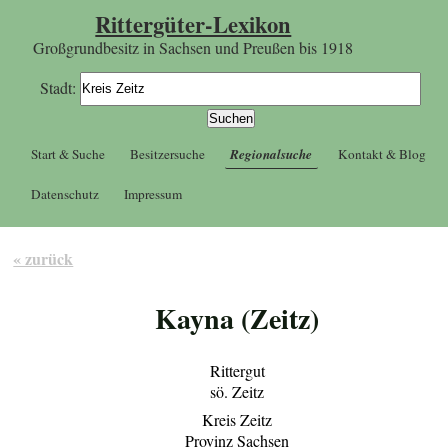
Rittergüter-Lexikon
Großgrundbesitz in Sachsen und Preußen bis 1918
Stadt:
Start & Suche
Besitzersuche
Regionalsuche
Kontakt & Blog
Datenschutz
Impressum
« zurück
Kayna (Zeitz)
Rittergut
sö. Zeitz
Kreis Zeitz
Provinz Sachsen