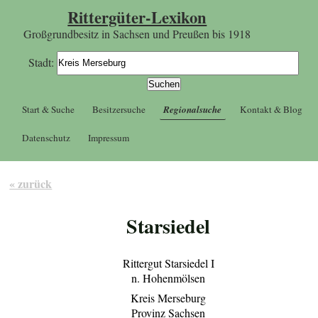
Rittergüter-Lexikon
Großgrundbesitz in Sachsen und Preußen bis 1918
Stadt:
Start & Suche
Besitzersuche
Regionalsuche
Kontakt & Blog
Datenschutz
Impressum
« zurück
Starsiedel
Rittergut Starsiedel I
n. Hohenmölsen
Kreis Merseburg
Provinz Sachsen