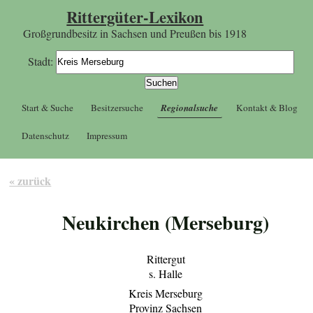
Rittergüter-Lexikon
Großgrundbesitz in Sachsen und Preußen bis 1918
Stadt:
Start & Suche
Besitzersuche
Regionalsuche
Kontakt & Blog
Datenschutz
Impressum
« zurück
Neukirchen (Merseburg)
Rittergut
s. Halle
Kreis Merseburg
Provinz Sachsen