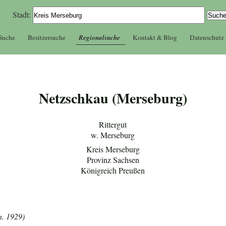
Stadt:
 Suche
Besitzersuche
Regionalsuche
Kontakt & Blog
Datenschutz
Netzschkau (Merseburg)
Rittergut
w. Merseburg
Kreis Merseburg
Provinz Sachsen
Königreich Preußen
n. 1929)