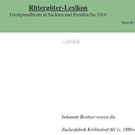
Rittergüter-Lexikon
Großgrundbesitz in Sachsen und Preußen bis 1918
Start &
« zurück
bekannte Besitzer waren die
Zuckerfabrik Körbisdorf AG (v. 1880-