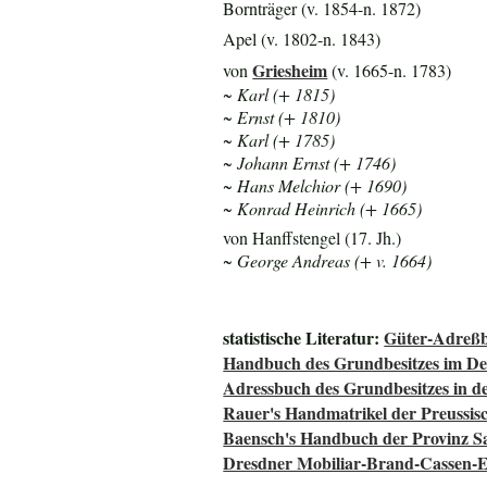
Bornträger (v. 1854-n. 1872)
Apel (v. 1802-n. 1843)
Griesheim
von
(v. 1665-n. 1783)
~ Karl (+ 1815)
~ Ernst (+ 1810)
~ Karl (+ 1785)
~ Johann Ernst (+ 1746)
~ Hans Melchior (+ 1690)
~ Konrad Heinrich (+ 1665)
von Hanffstengel (17. Jh.)
~ George Andreas (+ v. 1664)
statistische Literatur:
Güter-Adreßb
Handbuch des Grundbesitzes im De
Adressbuch des Grundbesitzes in d
Rauer's Handmatrikel der Preussisc
Baensch's Handbuch der Provinz S
Dresdner Mobiliar-Brand-Cassen-E