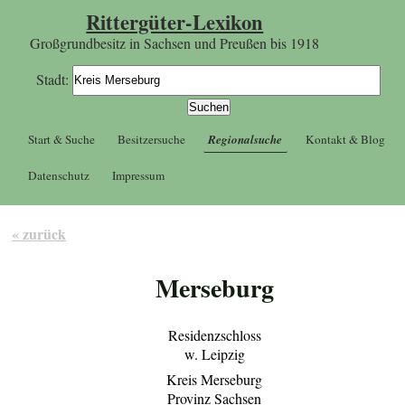
Rittergüter-Lexikon
Großgrundbesitz in Sachsen und Preußen bis 1918
Stadt:
Start & Suche
Besitzersuche
Regionalsuche
Kontakt & Blog
Datenschutz
Impressum
« zurück
Merseburg
Residenzschloss
w. Leipzig
Kreis Merseburg
Provinz Sachsen