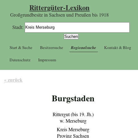
Rittergüter-Lexikon
Großgrundbesitz in Sachsen und Preußen bis 1918
Stadt:
Start & Suche
Besitzersuche
Regionalsuche
Kontakt & Blog
Datenschutz
Impressum
« zurück
Burgstaden
Rittergut (bis 19. Jh.)
w. Merseburg
Kreis Merseburg
Provinz Sachsen