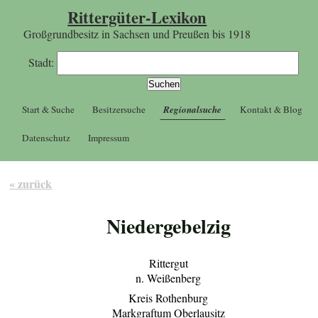
Rittergüter-Lexikon
Großgrundbesitz in Sachsen und Preußen bis 1918
Stadt:
Start & Suche
Besitzersuche
Regionalsuche
Kontakt & Blog
Datenschutz
Impressum
« zurück
Niedergebelzig
Rittergut
n. Weißenberg
Kreis Rothenburg
Markgraftum Oberlausitz