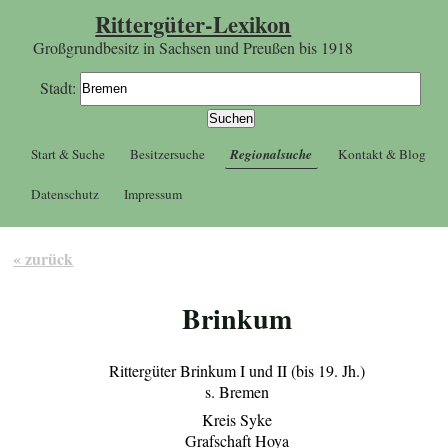
Rittergüter-Lexikon
Großgrundbesitz in Sachsen und Preußen bis 1918
Stadt:
Start & Suche
Besitzersuche
Regionalsuche
Kontakt & Blog
Datenschutz
Impressum
« zurück
Brinkum
Rittergüter Brinkum I und II (bis 19. Jh.)
s. Bremen
Kreis Syke
Grafschaft Hoya