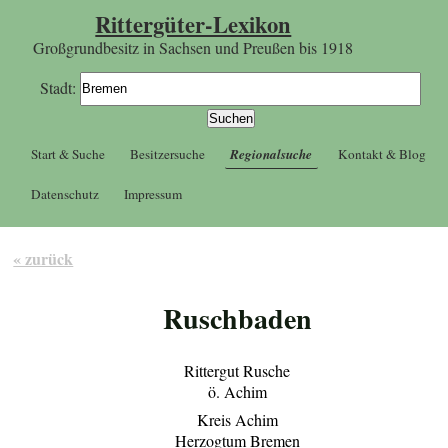
Rittergüter-Lexikon
Großgrundbesitz in Sachsen und Preußen bis 1918
Stadt:
Start & Suche
Besitzersuche
Regionalsuche
Kontakt & Blog
Datenschutz
Impressum
« zurück
Ruschbaden
Rittergut Rusche
ö. Achim
Kreis Achim
Herzogtum Bremen