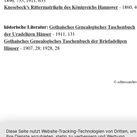
1896, 735; 1911, 633
Knesebeck's Rittermatrikeln des Königreichs Hannover
- 1860, 
historische Literatur:
Gothaisches Genealogisches Taschenbuch
der Uradeligen Häuser
- 1911, 131
Gothaisches Genealogisches Taschenbuch der Briefadeligen
Häuser
- 1907, 28; 1928, 28
© schlossarchiv
Diese Seite nutzt Website-Tracking-Technologien von Dritten, um
ihre Dienste anzubieten, stetig zu verbessern und Werbung