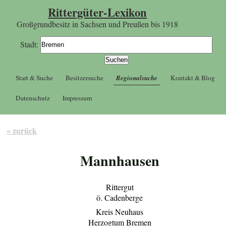
Rittergüter-Lexikon
Großgrundbesitz in Sachsen und Preußen bis 1918
Stadt:
Start & Suche
Besitzersuche
Regionalsuche
Kontakt & Blog
Datenschutz
Impressum
« zurück
Mannhausen
Rittergut
ö. Cadenberge
Kreis Neuhaus
Herzogtum Bremen