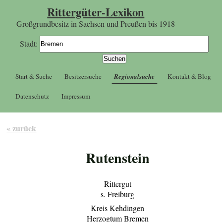
Rittergüter-Lexikon
Großgrundbesitz in Sachsen und Preußen bis 1918
Stadt:
Start & Suche
Besitzersuche
Regionalsuche
Kontakt & Blog
Datenschutz
Impressum
« zurück
Rutenstein
Rittergut
s. Freiburg
Kreis Kehdingen
Herzogtum Bremen