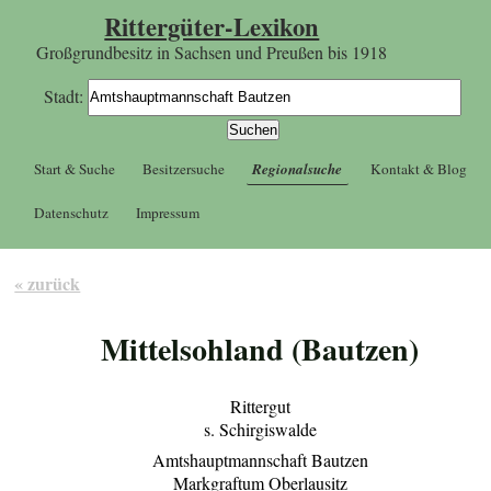
Rittergüter-Lexikon
Großgrundbesitz in Sachsen und Preußen bis 1918
Stadt:
Start & Suche
Besitzersuche
Regionalsuche
Kontakt & Blog
Datenschutz
Impressum
« zurück
Mittelsohland (Bautzen)
Rittergut
s. Schirgiswalde
Amtshauptmannschaft Bautzen
Markgraftum Oberlausitz