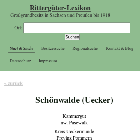
Rittergüter-Lexikon
Großgrundbesitz in Sachsen und Preußen bis 1918
Ort:
Start & Suche
Besitzersuche
Regionalsuche
Kontakt & Blog
Datenschutz
Impressum
« zurück
Schönwalde (Uecker)
Kammergut
nw. Pasewalk
Kreis Ueckermünde
Provinz Pommern