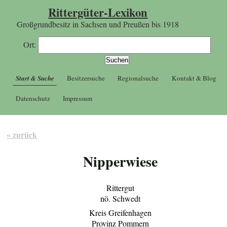
Rittergüter-Lexikon
Großgrundbesitz in Sachsen und Preußen bis 1918
Ort:
Start & Suche
Besitzersuche
Regionalsuche
Kontakt & Blog
Datenschutz
Impressum
« zurück
Nipperwiese
Rittergut
nö. Schwedt
Kreis Greifenhagen
Provinz Pommern