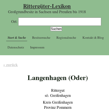
Rittergüter-Lexikon
Großgrundbesitz in Sachsen und Preußen bis 1918
Ort:
Start & Suche
Besitzersuche
Regionalsuche
Kontakt & Blog
Datenschutz
Impressum
« zurück
Langenhagen (Oder)
Rittergut
sö. Greifenhagen
Kreis Greifenhagen
Provinz Pommern