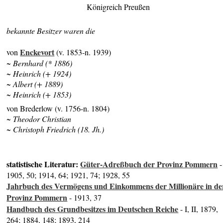
Königreich Preußen
bekannte Besitzer waren die
Enckevort
von
(v. 1853-n. 1939)
~ Bernhard (* 1886)
~ Heinrich (+ 1924)
~ Albert (+ 1889)
~ Heinrich (+ 1853)
von Brederlow (v. 1756-n. 1804)
~ Theodor Christian
~ Christoph Friedrich (18. Jh.)
statistische Literatur:
Güter-Adreßbuch der Provinz Pommern
-
1905, 50; 1914, 64; 1921, 74; 1928, 55
Jahrbuch des Vermögens und Einkommens der Millionäre in de
Provinz Pommern
- 1913, 37
Handbuch des Grundbesitzes im Deutschen Reiche
- I, II, 1879,
264; 1884, 148; 1893, 214