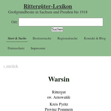
Rittergüter-Lexikon
Großgrundbesitz in Sachsen und Preußen bis 1918
Ort:
Start & Suche
Besitzersuche
Regionalsuche
Kontakt & Blog
Datenschutz
Impressum
« zurück
Warsin
Rittergut
sw. Arnswalde
Kreis Pyritz
Provinz Pommern