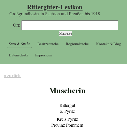
Rittergüter-Lexikon
Großgrundbesitz in Sachsen und Preußen bis 1918
Ort:
Start & Suche
Besitzersuche
Regionalsuche
Kontakt & Blog
Datenschutz
Impressum
« zurück
Muscherin
Rittergut
ö. Pyritz
Kreis Pyritz
Provinz Pommern