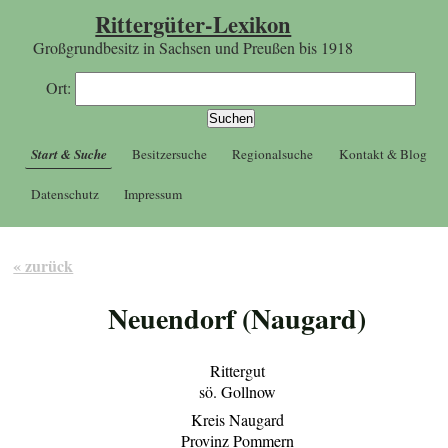
Rittergüter-Lexikon
Großgrundbesitz in Sachsen und Preußen bis 1918
Ort:
Start & Suche
Besitzersuche
Regionalsuche
Kontakt & Blog
Datenschutz
Impressum
« zurück
Neuendorf (Naugard)
Rittergut
sö. Gollnow
Kreis Naugard
Provinz Pommern