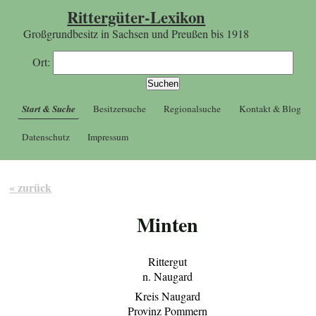
Rittergüter-Lexikon
Großgrundbesitz in Sachsen und Preußen bis 1918
Ort:
Start & Suche
Besitzersuche
Regionalsuche
Kontakt & Blog
Datenschutz
Impressum
« zurück
Minten
Rittergut
n. Naugard
Kreis Naugard
Provinz Pommern