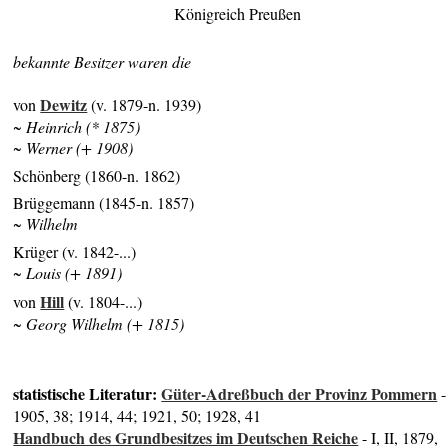
Königreich Preußen
bekannte Besitzer waren die
Dewitz
von
(v. 1879-n. 1939)
~ Heinrich (* 1875)
~ Werner (+ 1908)
Schönberg (1860-n. 1862)
Brüggemann (1845-n. 1857)
~ Wilhelm
Krüger (v. 1842-...)
~ Louis (+ 1891)
Hill
von
(v. 1804-...)
~ Georg Wilhelm (+ 1815)
statistische Literatur:
Güter-Adreßbuch der Provinz Pommern
-
1905, 38; 1914, 44; 1921, 50; 1928, 41
Handbuch des Grundbesitzes im Deutschen Reiche
- I, II, 1879,