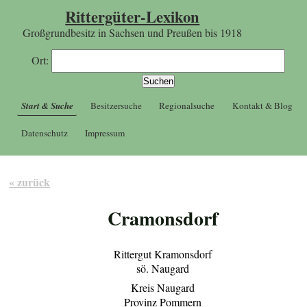
Rittergüter-Lexikon
Großgrundbesitz in Sachsen und Preußen bis 1918
Ort:
Start & Suche
Besitzersuche
Regionalsuche
Kontakt & Blog
Datenschutz
Impressum
« zurück
Cramonsdorf
Rittergut Kramonsdorf
sö. Naugard
Kreis Naugard
Provinz Pommern