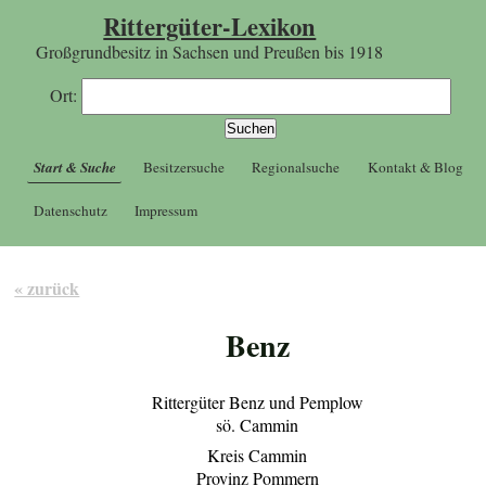
Rittergüter-Lexikon
Großgrundbesitz in Sachsen und Preußen bis 1918
Ort:
Start & Suche
Besitzersuche
Regionalsuche
Kontakt & Blog
Datenschutz
Impressum
« zurück
Benz
Rittergüter Benz und Pemplow
sö. Cammin
Kreis Cammin
Provinz Pommern