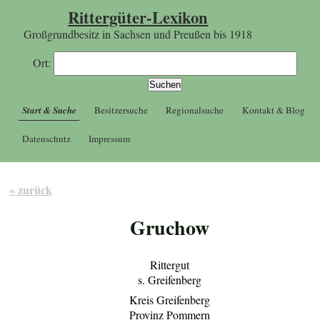
Rittergüter-Lexikon
Großgrundbesitz in Sachsen und Preußen bis 1918
Ort:
Start & Suche
Besitzersuche
Regionalsuche
Kontakt & Blog
Datenschutz
Impressum
« zurück
Gruchow
Rittergut
s. Greifenberg
Kreis Greifenberg
Provinz Pommern