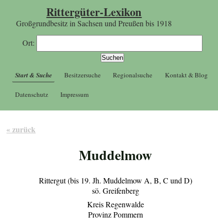
Rittergüter-Lexikon
Großgrundbesitz in Sachsen und Preußen bis 1918
Ort:
Start & Suche
Besitzersuche
Regionalsuche
Kontakt & Blog
Datenschutz
Impressum
« zurück
Muddelmow
Rittergut (bis 19. Jh. Muddelmow A, B, C und D)
sö. Greifenberg
Kreis Regenwalde
Provinz Pommern