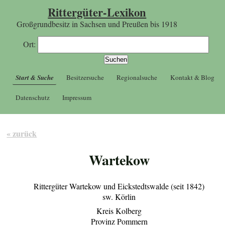
Rittergüter-Lexikon
Großgrundbesitz in Sachsen und Preußen bis 1918
Ort:
Start & Suche
Besitzersuche
Regionalsuche
Kontakt & Blog
Datenschutz
Impressum
« zurück
Wartekow
Rittergüter Wartekow und Eickstedtswalde (seit 1842)
sw. Körlin
Kreis Kolberg
Provinz Pommern