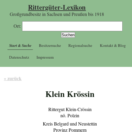
Rittergüter-Lexikon
Großgrundbesitz in Sachsen und Preußen bis 1918
Ort:
Start & Suche
Besitzersuche
Regionalsuche
Kontakt & Blog
Datenschutz
Impressum
« zurück
Klein Krössin
Rittergut Klein-Crössin
nö. Polzin
Kreis Belgard und Neustettin
Provinz Pommern