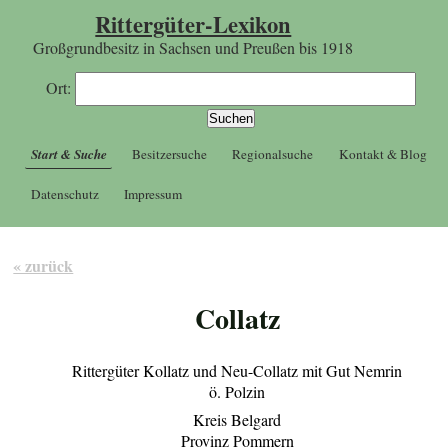
Rittergüter-Lexikon
Großgrundbesitz in Sachsen und Preußen bis 1918
Ort:
Start & Suche
Besitzersuche
Regionalsuche
Kontakt & Blog
Datenschutz
Impressum
« zurück
Collatz
Rittergüter Kollatz und Neu-Collatz mit Gut Nemrin
ö. Polzin
Kreis Belgard
Provinz Pommern