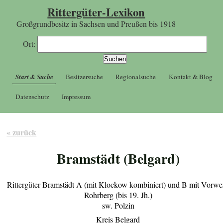
Rittergüter-Lexikon
Großgrundbesitz in Sachsen und Preußen bis 1918
Ort:
Start & Suche
Besitzersuche
Regionalsuche
Kontakt & Blog
Datenschutz
Impressum
« zurück
Bramstädt (Belgard)
Rittergüter Bramstädt A (mit Klockow kombiniert) und B mit Vorwe
Rohrberg (bis 19. Jh.)
sw. Polzin
Kreis Belgard