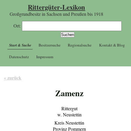
Rittergüter-Lexikon
Großgrundbesitz in Sachsen und Preußen bis 1918
Ort:
Start & Suche
Besitzersuche
Regionalsuche
Kontakt & Blog
Datenschutz
Impressum
« zurück
Zamenz
Rittergut
w. Neustettin
Kreis Neustettin
Provinz Pommern