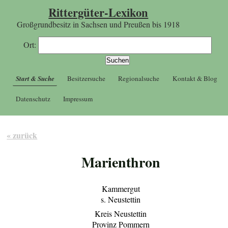
Rittergüter-Lexikon
Großgrundbesitz in Sachsen und Preußen bis 1918
Ort:
Start & Suche
Besitzersuche
Regionalsuche
Kontakt & Blog
Datenschutz
Impressum
« zurück
Marienthron
Kammergut
s. Neustettin
Kreis Neustettin
Provinz Pommern