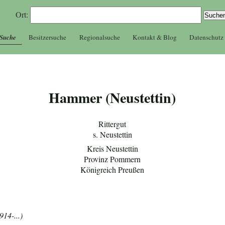
Ort:
 Suche
Besitzersuche
Regionalsuche
Kontakt & Blog
Datenschutz
Hammer (Neustettin)
Rittergut
s. Neustettin
Kreis Neustettin
Provinz Pommern
Königreich Preußen
14-...)