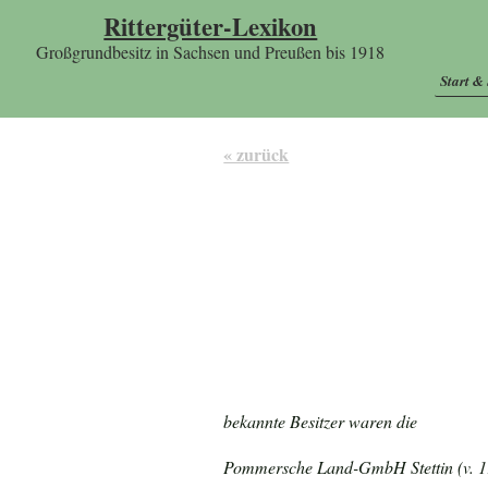
Rittergüter-Lexikon
Großgrundbesitz in Sachsen und Preußen bis 1918
Start &
« zurück
bekannte Besitzer waren die
Pommersche Land-GmbH Stettin (v. 19