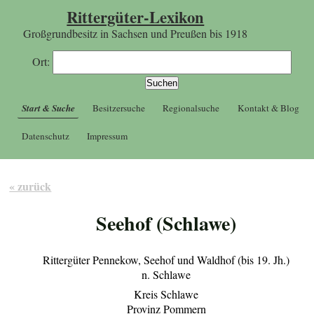
Rittergüter-Lexikon
Großgrundbesitz in Sachsen und Preußen bis 1918
Ort:
Start & Suche
Besitzersuche
Regionalsuche
Kontakt & Blog
Datenschutz
Impressum
« zurück
Seehof (Schlawe)
Rittergüter Pennekow, Seehof und Waldhof (bis 19. Jh.)
n. Schlawe
Kreis Schlawe
Provinz Pommern