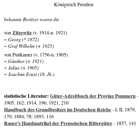
Königreich Preußen
bekannte Besitzer waren die
Zitzewitz
von
(v. 1914-n. 1921)
~ Georg (* 1872)
~ Graf Wilhelm (+ 1925)
von Puttkamer (v. 1756-n. 1905)
~ Günther (+ 1921)
~ Julius (+ 1905)
~ Joachim Ernst (18. Jh.)
statistische Literatur:
Güter-Adreßbuch der Provinz Pommern
-
1905, 162; 1914, 196; 1921, 210
Handbuch des Grundbesitzes im Deutschen Reiche
- I, II, 1879,
170; 1884, 78; 1893, 116
Rauer's Handmatrikel der Preussischen Rittergüter
- 1857, 141