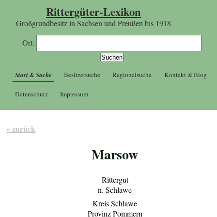
Rittergüter-Lexikon
Großgrundbesitz in Sachsen und Preußen bis 1918
Ort:
Start & Suche
Besitzersuche
Regionalsuche
Kontakt & Blog
Datenschutz
Impressum
« zurück
Marsow
Rittergut
n. Schlawe
Kreis Schlawe
Provinz Pommern