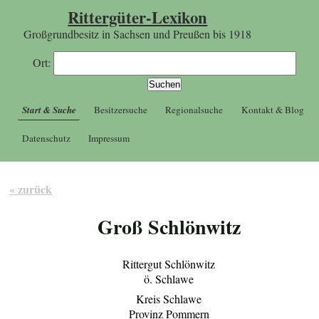
Rittergüter-Lexikon
Großgrundbesitz in Sachsen und Preußen bis 1918
Ort:
Start & Suche
Besitzersuche
Regionalsuche
Kontakt & Blog
Datenschutz
Impressum
« zurück
Groß Schlönwitz
Rittergut Schlönwitz
ö. Schlawe
Kreis Schlawe
Provinz Pommern