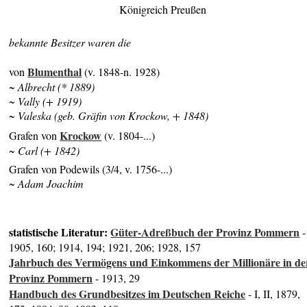
Königreich Preußen
bekannte Besitzer waren die
Blumenthal
von
(v. 1848-n. 1928)
~ Albrecht (* 1889)
~ Vally (+ 1919)
~ Valeska (geb. Gräfin von Krockow, + 1848)
Krockow
Grafen von
(v. 1804-...)
~ Carl (+ 1842)
Grafen von Podewils (3/4, v. 1756-...)
~ Adam Joachim
statistische Literatur:
Güter-Adreßbuch der Provinz Pommern
-
1905, 160; 1914, 194; 1921, 206; 1928, 157
Jahrbuch des Vermögens und Einkommens der Millionäre in de
Provinz Pommern
- 1913, 29
Handbuch des Grundbesitzes im Deutschen Reiche
- I, II, 1879,